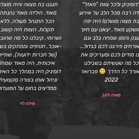
דומיניק ולכל צוות "פאזל"
חגגנו בת מצווה והיה מוצל
דה רבה מכל הלב על אירוע
מאוד. הילדה מאוד נהנתה,
ת מצוה מושלם! היה יפה
הכל התנהל מעולה, ללא
ושקע מאוד, יצאנו עם חיוך
תקלות. הצוות היה קשוב
נק והמון שמחה בלב וגם
ושרותי, קיבלנו כל מה שהוב
ורחים פירגנו לכם בגדול...
-אוכל, חטיפים וממתקים בש
ו מודים לכם ומעריכים את
(של חברות ידועות), שתייה
כל מה שעשיתם בשבילנו
איכותית. היה מאוד שמח!
ורך כל הדרך
פברואר
דומיניק היה במהלך כל האיר
2022
וניהל אותו בצורה מקצועית
ממליצים בחום על המועדון!
מאיה להב
מילה לוי