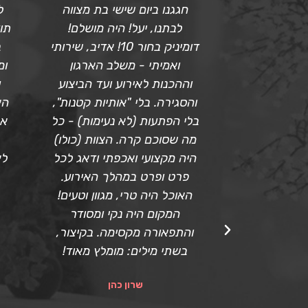
ת מצווה, היה
חגגנו ביום שישי בת מצווה
ל
ל הבחינות.
לבתנו, יעל! היה מושלם!
תו
 אותנו מאז
דומיניק בחור 10! אדיב, שירותי
ב
ם האירוע, היה
ואמיתי - משלב הארגון
ומ
 בצורה יוצאת
וההכנות לאירוע ועד הביצוע
ע
 לכל בקשה
והסגירה. בלי "אותיות קטנות",
הא
תיות ובחיוך,
בלי הפתעות (לא נעימות) - כל
אנ
ריכים מאוד
מה שסוכם קרה. הצוות (כולו)
סום ומקושט
היה מקצועי ואכפתי ודאג לכל
לא
ה של הערב
פרט ופרט במהלך האירוע.
 הקפיצה את
האוכל היה טרי, מגוון וטעים!
ון שמח. צוות
המקום היה נקי ומסודר
דר, קשוב לכל
והתפאורה מקסימה. בקיצור,
שמחה. צוות
בשתי מילים: מומלץ מאוד!
ופים, הכל
שרון כהן
מושלמת לפי
כל מה שהובטח