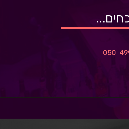
ים...
050-49