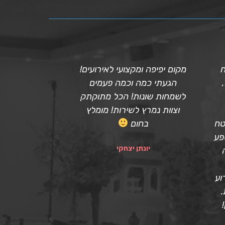
ח
מקום יפיפה ומקצועי לאירועים!
חגגנו במועדון
הגעתי כמה וכמה פעמים
פשוט מושלם 
לשמחות שונות! הכל מתוקתק
דומיניק ליו
וצוות נמרץ לשירות! מומלץ
שסגרנו ועד לסי
טח
בחום
שירותי ומקצוע
פע
דופן, הקשי
יונתן יצחקי
שהיתה לנו בשי
כל הכבוד לך מ
וע
. המקום היה
.
נהדר, המפע
היתה מצויינ
הילדים ועשתה 