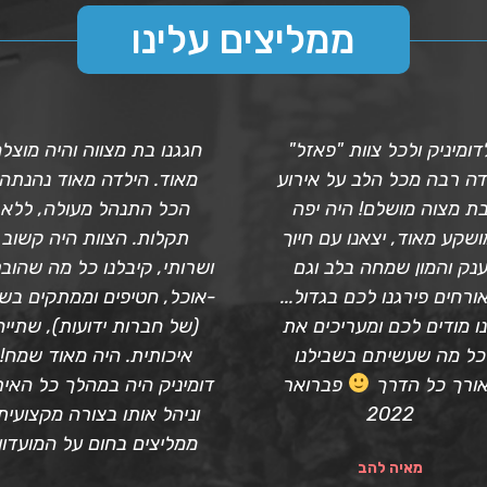
ממליצים עלינו
דומיניק ולכל צוות "פאזל"
חגגנו בת מצווה והיה מוצל
דה רבה מכל הלב על אירוע
מאוד. הילדה מאוד נהנתה,
ת מצוה מושלם! היה יפה
הכל התנהל מעולה, ללא
ושקע מאוד, יצאנו עם חיוך
תקלות. הצוות היה קשוב
נק והמון שמחה בלב וגם
ושרותי, קיבלנו כל מה שהוב
ורחים פירגנו לכם בגדול...
-אוכל, חטיפים וממתקים בש
ו מודים לכם ומעריכים את
(של חברות ידועות), שתייה
כל מה שעשיתם בשבילנו
איכותית. היה מאוד שמח!
ורך כל הדרך
פברואר
דומיניק היה במהלך כל האיר
2022
וניהל אותו בצורה מקצועית
ממליצים בחום על המועדון!
מאיה להב