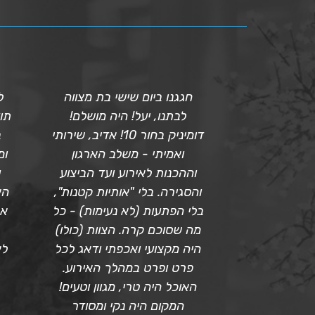
ת מצווה, היה
חגגנו ביום שישי בת מצווה
ל
ל הבחינות.
לבתנו, יעל! היה מושלם!
תו
 אותנו מאז
דומיניק בחור 10! אדיב, שירותי
ב
ם האירוע, היה
ואמיתי - משלב הארגון
ומ
 בצורה יוצאת
וההכנות לאירוע ועד הביצוע
ע
 לכל בקשה
והסגירה. בלי "אותיות קטנות",
הא
תיות ובחיוך,
בלי הפתעות (לא נעימות) - כל
אנ
ריכים מאוד
מה שסוכם קרה. הצוות (כולו)
סום ומקושט
היה מקצועי ואכפתי ודאג לכל
לא
ה של הערב
פרט ופרט במהלך האירוע.
 הקפיצה את
האוכל היה טרי, מגוון וטעים!
ון שמח. צוות
המקום היה נקי ומסודר