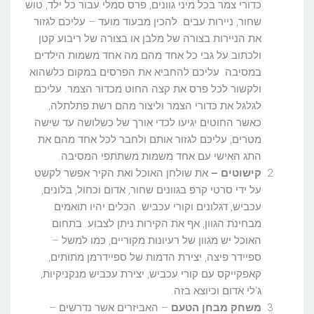
כדורי צמר בכל מיני גוונים, פרס סמלי עבור כל ילד, טוש
שחור, ניירות עבים. להכין מבעוד מועד – עליכם לגזור
את הניירות בצורה של מלבן או בצורה של ריבוע קטן
ולכתוב על גבי כל אחד מהם מה אחד משמות הילדים
במסיבה. עליכם להחביא את הפרסים במקום כלשהוא
ולקשור לכל פרס את קצה החוט מכדור הצמר. עליכם
לגלגל את כדורי הצמר וליצור מהם רשת פתלתלה,
כאשר החוטים יגיעו לכדי אורך של כשלושה עד שישה
מטרים, עליכם לגזור אותם ולחבר לכל אחד מהם את
התג האישי עם אחד משמות משתתפי המסיבה.
קישוטים –
את שולחן האוכל ואת הקיר אפשר לקשט
על ידי סרטי קרפ בגוונים שחור, אדום וכחול, בלונים,
עכביש, דגלונים וקורי עכביש. הכלים יהיו תואמים
מבחינת הגוון, אף את הקירות ניתן לצבוע. בתחום
האוכל יש מגוון של רעיונות מקוריים, כמו למשל –
ספיידר פיצה, יצירת הדמות של ספיידרמן מתותים,
קאפקייקס עם קורי עכביש, יצירת עכביש מנקניקיות,
ג'לי אדום וכיוצא בזה.
משחק מבחן הטעם
– האביזרים אשר נדרשים –