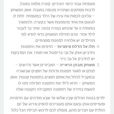
מטפחת עבור כיסוי העיניים, קערה מלאה באוכל,
לרבות ממתקים ושתהיה מכוסה במגבת. אופן המשחק
– עליכם לכסות את עיניו של הילד במטפחת. לתת לו
לטעום את אחד מהמזונות אשר בקערה, ולהמשיך
בפעולה זו עד שינחש בצורה נכונה. אחר כך לעבור
לילד אחר. טרם תחילת המשחק כדאי לוודא למי
מהילדים יש אלרגיה למזונות ספציפיים.
תלו על הדלת סימניות
– הדפיסו את התמונות
והדביקו אותן על גבי בריסטול ואז תגזרו. את המדבקות
יש להדביק על גבי נייר.
משחק מבחן הראייה
– האביזרים אשר נדרשים –
לצלם או לאגור תמונות גדולות של חפצים שבשגרה
ובמקביל לכלול את אותם חפצים בתמונות קטנות. אופן
המשחק – הראו לילד את התמונה הגדולה ותנו לו
לעשות בחירה של התמונה המקבילה הקטנה שלה.
ילדים בטווח הגילים שבין שלוש עד שבע מזדהים עם הדמויות,
ומעדיפים אותן ובאם אתם מעוניינים להפיק אירוע של יום
הולדת עם חברים מהגן, מומלץ לכם לרכוש חבילת הכל כלול