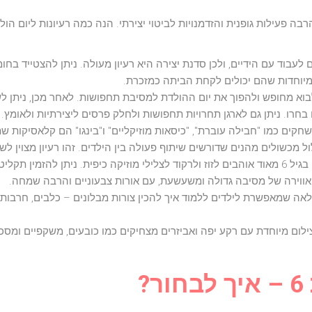
 לעבוד עם הידיים, ולכן סדנת יצירה היא רעיון מעולה. ניתן להצטייד בחומר
 מיוחדות שהם יכולים לקחת הביתה כמזכרת.
בוא מחופש ולהפוך את יום ההולדת למסיבת תחפושות. לאחר מכן, ניתן ל
ו. ניתן גם לארגן תחרויות תחפושות ולחלק פרסים ליצירתיות ולאומץ.
שחקים כמו "חבילה עוברת", "כיסאות מוזיקליים" ו"בינגו" הם קלאסיקות ש
 מכשולים מהנים שדורשים שיתוף פעולה בין הילדים. זהו רעיון מצוין ל
: ילדים בגיל 6 מאוד אוהבים לזוז ולרקוד לצלילי מוזיקה כיפית. ניתן להז
צר אווירה של מסיבה גדולה ומשעשעת, עם אורות צבעוניים והרבה שמחה.
לאה שמאפשרת לילדים ללמוד איך להכין צורות מבלונים – כלבים, חרבות, כ
ת צילום מיוחדת עם רקע יפה ואביזרים מצחיקים כמו כובעים, משקפיים ומס
?