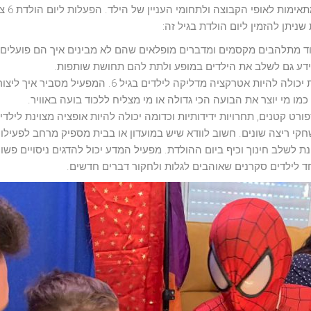
כשמדוב
יתן להזמין ליום הולדת בגיל זה:
לדים מאוד מתלהבים מקסמים ומדברים מופלאים שהם לא מבינים איך הם פועל
י ידע גם לשלב את הילדים במופע ולתת להם תחושת שותפות.
: סדנת בועות סבון ענקיות יכולה להיות אטרקציה מ
כמו מי יוצר את הבועה הכי גדולה או מי מצליח ללכוד בועה באוויר.
ורט קטנים, תחרויות ידידותיות וכדומה יכולה להיות אופציה מצוינת לילדי
קי ריצה שונים. חשוב לוודא שיש במועדון או בבית מספיק מרחב לפעילוי
נת לשלב חינוך וכיף ביום ההולדת. מפעיל המדע יכול להדגים ניסויים פש
ד לילדים סקרנים שאוהבים לגלות ולחקור דברים חדשים.