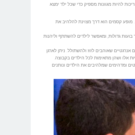
ר ביום הולדת 6, חשוב לבחור הפעלות שמתאימות לאופי הקבוצה ולתחומי העניין של הילד. הפעלות ליום הולדת 6 צריכות להיות מגוונות מספיק כדי שכל ילד ימצא
ים. מופע קסמים הוא דרך מצוינת להלהיב את
דליקה לילדים בגיל 6. המפעיל מסביר איך ליצור בועות גדולות, ומאפשר לילדים להשתתף וליהנות
ם אנרגטיים שאוהבים לזוז ולהשתולל. ניתן לארגן
ות אלו ושהן מתאימות לכל הילדים בקבוצה.
וטים ומדהימים שמלהיבים את הילדים ונותנים