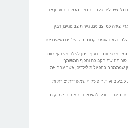
בגיל 6, ילדים אוהבים משחקים פשוטים שכוללים הרבה פעילות גופנית והזדמנויות לביטוי יצירתי. הנה כמה רעיונות ליום הולדת 6 שיכולים לעבוד מצוין במסגרת מועדון או
י יצירה כמו צבעים, ניירות צבעוניים, דבק,
שלב תצוגת אופנה קטנה בה הילדים מציגים את
תמיד מצליחות. בנוסף, ניתן לשלב משחקי צוות
שיפור תחושת הקבוצה והכיף המשותף.
מין תקליטן שמתמחה בהפעלות לילדים, אשר ינחה את
ובעים ועוד. זו פעילות שמעוררת יצירתיות
כות. הילדים יוכלו להצטלם בתמונות מצחיקות