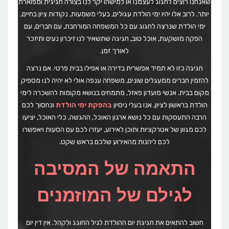
שאנחנו רוצים לחגוג לעצמנו או למישהו יקר לנו בצורה חגיגית ומפוארת
יותר. לרוב אלו יהיו ימי הולדת עגולים, בעלי משמעות, נקודות ציון בחיים,
ימי הולדת שנרצה לחגוג עם כל המשפחה המורחבת, עם חברים, עם
הפקה מושקעת, אוכל טוב, חגיגה שתשאיר לנו זיכרון נעים ותיזכר
לאורך זמן.
חגיגה כזו לא תמיד אפשרית בדירה או אפילו בבית פרטי. אם נרצה
להזמין חברים ממעגלים שונים, משפחה ענפה אולי לא יהיה לנו מספיק
מקום בבית. אנשי מועדון פאזל, מתמחים בנושא מקומות להשכרה לימי
הולדת בראשון לציון, אנו בעלי ניסיון
בהפקת ימי הולדת
ונחסוך לכם
הרבה התעסקות עם כל נושא ארגון האוכל, ההגשה, כלי האוכל, יציעו
לכם מגוון של אטרקציות ותוכן לאירוע, יעזרו לכם עם הסעות ויאפשרו
לכם ליהנות מהאירוע שלכם בראש שקט.
התאמה של המסיבה
לגילם של המוזמנים
חשוב להתאים את חגיגת יום ההולדת לגיל החוגג ולקהל. אין דין יום