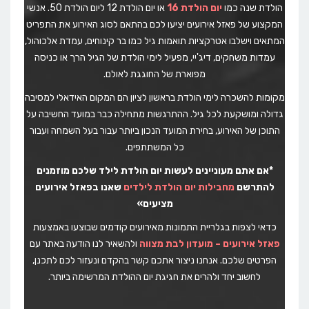
הולדת שנה כמו
יום הולדת 16
או יום הולדת 12 ליום הולדת 50. אנשי
המקצוע של פאזל אירועים יציעו לכם בהתאם לסוג האירוע את התפריט
המתאים וישלבו אטרקציות תואמות גיל כמו בר קינוחים, עמדת אלכוהול,
עמדות משחקים, דיג'יי, מפעיל לימי הולדת של הגיל הרך או כניסה
מפוארת של החוגגת לאולם.
מקומות להשכרה לימי הולדת בראשון לציון הם המקום האידאלי למסיבה
גדולה ומושקעת לכל גיל. ההתרגשות מתחילה כבר במועד החשיבה על
התוכן של האירוע, בחירת המועד הנכון ביותר עבור בעל השמחה ועבור
כל המשתתפים.
*אם אתם מעוניינים לעשות יום הולדת לילד שלכם מוזמנים
להתרשם
מחבילות יום הולדת לילדים
שאנו בפאזל אירועים
מציעים»
כדאי לצפות בגלריית התמונות מאירועים קודמים שבוצעו באמצעות
פאזל אירועים – מועדון לבת מצווה
ולהשאיר לנו הודעה באתר עם
הפרטים שלכם. אנחנו ניצור אתכם קשר בהקדם ונעזור לכם לתכנן,
לחשוב יחד ולהרים את חגיגת יום ההולדת המרשימה ביותר.