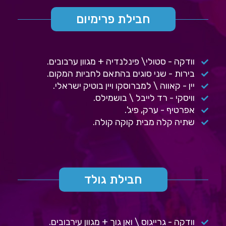
חבילת פרימיום
וודקה - סטולי\ פינלנדיה + מגוון ערבובים.
בירות - שני סוגים בהתאם לחביות המקום.
יין - קאווה \ למברוסקו ויין בוטיק ישראלי.
וויסקי - רד לייבל \ בושמילס.
אפרטיף - ערק, פיג'.
שתיה קלה מבית קוקה קולה.
חבילת גולד
וודקה - גרייגוס \ ואן גוך + מגוון עירבובים.