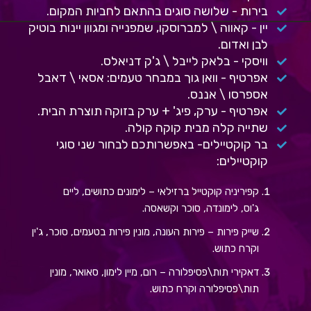
בירות - שלושה סוגים בהתאם לחביות המקום.
יין - קאווה \ למברוסקו, שמפנייה ומגוון יינות בוטיק
לבן ואדום.
וויסקי - בלאק לייבל \ ג'ק דניאלס.
אפרטיף - וואן גוך במבחר טעמים: אסאי \ דאבל
אספרסו \ אננס.
אפרטיף - ערק, פיג' + ערק בזוקה תוצרת הבית.
שתייה קלה מבית קוקה קולה.
בר קוקטיילים- באפשרותכם לבחור שני סוגי
קוקטיילים:
קפיריניה קוקטייל ברזילאי
–
לימונים כתושים
,
ליים
ג
'
וס
,
לימונדה
,
סוכר וקשאסה
.
שייק פירות
–
פירות העונה
,
מונין פירות בטעמים
,
סוכר
,
ג
'
ין
וקרח כתוש
.
דאקירי תות
\
פסיפלורה
–
רום
,
מיין לימון
,
סאואר
,
מונין
תות
\
פסיפלורה וקרח כתוש
.