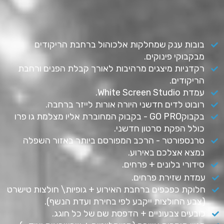
בובות ענק שמחלקות אלכוהול ברחבת הריקודים
מבקבוקי פינוקים.
רקדניות מיצגים מרהיבות לאורך קבלת הפנים ורחבת
הריקודים.
עמדת White Screen Studio.
רובוט לדים חדשני היורה אורות לייזר ברחבה.
בקבוקGO PRO - בקבוק המחוברת אליו מצלמת גו פרו
כולל הפקת סרטון חדשני.
טרנספורטר - הרכב המפורסם ביותר באזור השפלה
נמצא אצלכם באירוע.
סידורי בלונים + פרחים.
עמדת שזירת פרחים.
חלוקת כפכפים ברחבת האירוע + גופיות\ חולצות טישרט
(צבע החולצות ייקבע לפי בחירת ועדת הנשף).
כובעים צבעוניים + הדפסת שם של כל חוגג.